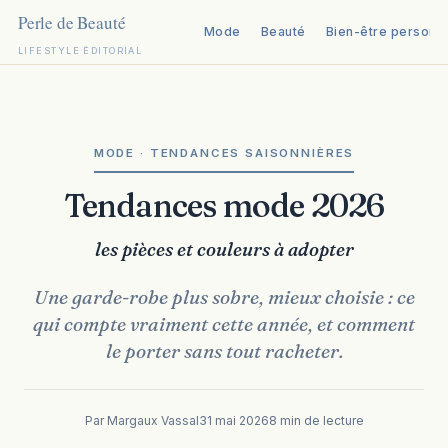
Mode
Beauté
Bien-être personn
LIFESTYLE ÉDITORIAL
Aller
au
contenu
MODE · TENDANCES SAISONNIÈRES
Tendances mode 2026
les pièces et couleurs à adopter
Une garde-robe plus sobre, mieux choisie : ce
qui compte vraiment cette année, et comment
le porter sans tout racheter.
Par Margaux Vassal
31 mai 2026
8 min de lecture