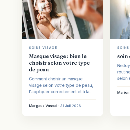
SOINS VISAGE
SOINS
Masque visage : bien le
soin 
choisir selon votre type
Nettoy
de peau
routin
selon 
Comment choisir un masque
noyer 
visage selon votre type de peau,
prome
l'appliquer correctement et à la
Marion
bonne fréquence, sans céder aux
promesses.
Margaux Vassal
·
31 Juil 2026