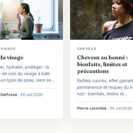
 VISAGE
CHEVEUX
du visage
Cheveux au henné :
bienfaits, limites et
er, hydrater, protéger : la
précautions
e de soin du visage à bâtir
son type de peau, sans se
Reflets cuivrés, effet gainan
dans les produits ni les
permanence et risques du 
sses.
noir : bienfaits, limites et
 Delfosse
·
30 Juil 2026
précautions de la coloration
cheveux au henné.
Pierre Lacombe
·
30 Juil 2026