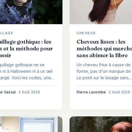
ILLAGE
CHEVEUX
llage gothique : les
Cheveux lisses : les
s et la méthode pour
méthodes qui marche
ussir
sans abîmer la fibre
uillage gothique ne se
Un cheveu frise à cause de
 ni à Halloween ni à un œil
forme, pas d'un manque de 
hargé. Voici les codes, une
Le point sur le lissage sans
eproductible et les styles à
chaleur, au fer et en soin du
 selon votre carnation et le
avec les gestes qui protège
x Vassal
·
2 Août 2026
Pierre Lacombe
·
2 Août 2026
t.
vraiment la fibre.