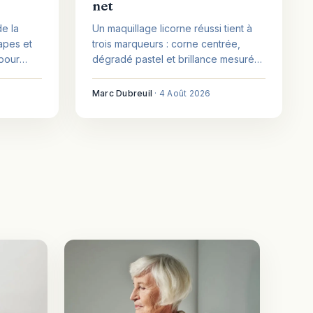
net
de la
Un maquillage licorne réussi tient à
apes et
trois marqueurs : corne centrée,
 pour
dégradé pastel et brillance mesurée.
Voici la méthode pas à pas, le
matériel utile et les repères de
Marc Dubreuil
·
4 Août 2026
sécurité, même sans expérience.