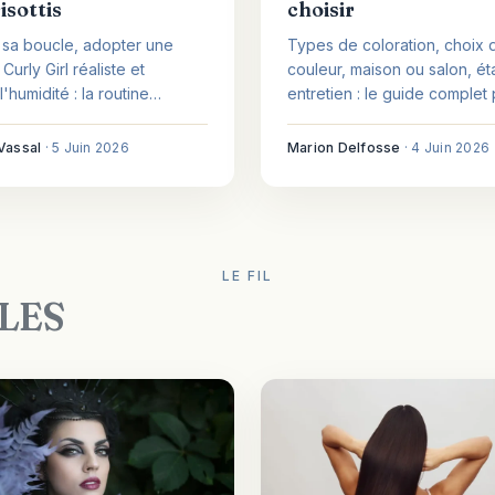
isottis
choisir
r sa boucle, adopter une
Types de coloration, choix 
urly Girl réaliste et
couleur, maison ou salon, ét
'humidité : la routine
entretien : le guide complet
 pour des boucles définies,
bien colorer ses cheveux.
t sans frisottis.
Vassal
·
5 Juin 2026
Marion Delfosse
·
4 Juin 2026
LE FIL
LES