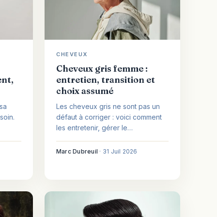
CHEVEUX
Cheveux gris femme :
nt,
entretien, transition et
choix assumé
 sa
Les cheveux gris ne sont pas un
soin.
défaut à corriger : voici comment
les entretenir, gérer le
rable,
jaunissement et choisir librement
nt
de colorer ou d'assumer.
Marc Dubreuil
·
31 Juil 2026