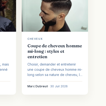
CHEVEUX
Coupe de cheveux homme
mi-long : styles et
entretien
Choisir, demander et entretenir
t, mais
une coupe de cheveux homme mi-
henné
long selon sa nature de cheveu, la
forme du visage et le style voulu.
 des
Marc Dubreuil
·
30 Juil 2026