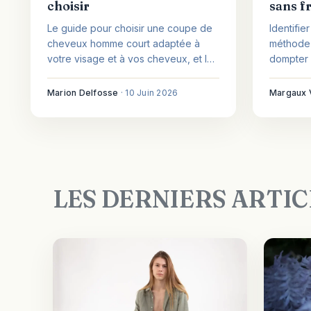
choisir
sans fr
Le guide pour choisir une coupe de
Identifie
cheveux homme court adaptée à
méthode C
votre visage et à vos cheveux, et la
dompter l
garder nette jour après jour.
complète
souples e
Marion Delfosse
·
10 Juin 2026
Margaux 
LES DERNIERS ARTIC