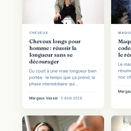
MAQU
CHEVEUX
Maqui
Cheveux longs pour
code
homme : réussir la
le ré
longueur sans se
décourager
Le maq
résume
Du court à une vraie longueur bien
noir c
portée : le temps que ça prend, la
base r
phase intermédiaire qui
choisir
décourage, le choix de coupe
Margau
momen
selon sa nature de cheveux et une
Margaux Vassal
·
3 Août 2026
routine d'entretien sobre.