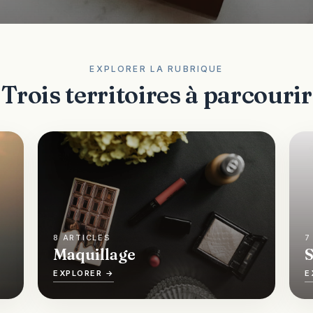
EXPLORER LA RUBRIQUE
Trois territoires à parcourir
8 ARTICLES
7
Maquillage
S
EXPLORER →
E