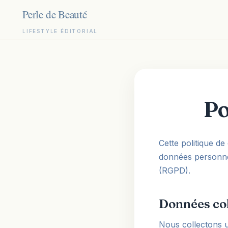
LIFESTYLE ÉDITORIAL
Aller
au
contenu
Po
Cette politique de
données personne
(RGPD).
Données col
Nous collectons u