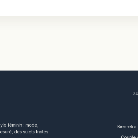
S
yle féminin : mode,
Bien-être
esuré, des sujets traités
Couple &