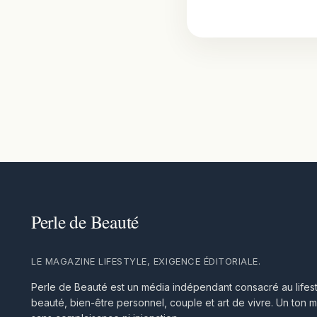
LE MAGAZINE LIFESTYLE, EXIGENCE ÉDITORIALE.
Perle de Beauté est un média indépendant consacré au lifest
beauté, bien-être personnel, couple et art de vivre. Un ton m