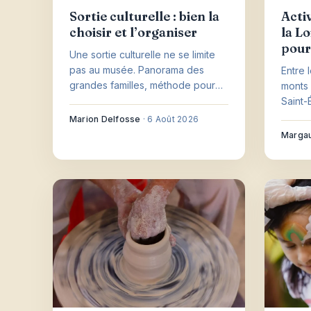
Sortie culturelle : bien la
Acti
choisir et l’organiser
la Lo
pour
Une sortie culturelle ne se limite
pas au musée. Panorama des
Entre 
grandes familles, méthode pour
monts 
choisir selon l'envie, le budget et
Saint-
les convives, et repères pour
dépar
Marion Delfosse
·
6 Août 2026
trouver l'agenda culturel près de
d'idée
Margau
chez soi.
enfant
âge et 