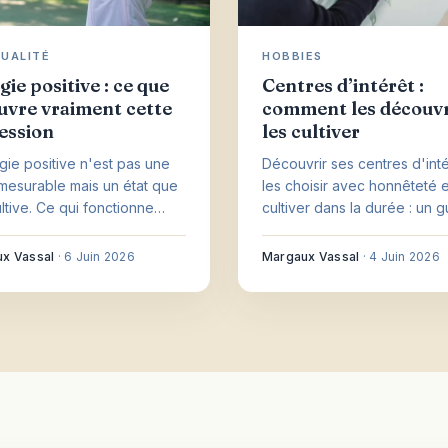
TUALITÉ
HOBBIES
ie positive : ce que
Centres d’intérêt :
uvre vraiment cette
comment les découvr
ession
les cultiver
gie positive n'est pas une
Découvrir ses centres d'inté
mesurable mais un état que
les choisir avec honnêteté e
ultive. Ce qui fonctionne
cultiver dans la durée : un 
nt, et ce dont il faut se
pratique et sans pression.
.
x Vassal
·
6 Juin 2026
Margaux Vassal
·
4 Juin 2026