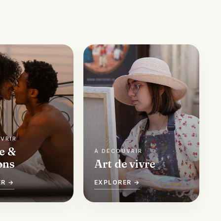
e &
ons
Art de vivre