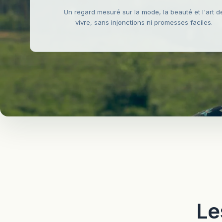
Un regard mesuré sur la mode, la beauté et l'art d
vivre, sans injonctions ni promesses faciles.
Le