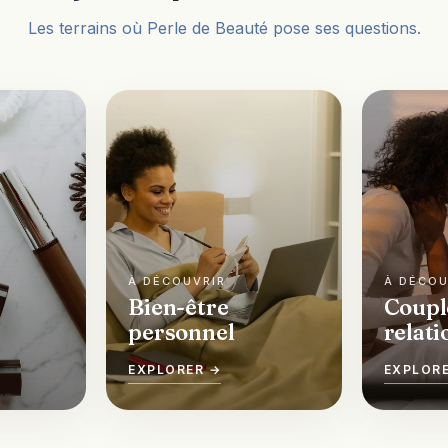
Les terrains où Perle de Beauté pose ses questions.
Bien-être
Coupl
personnel
relati