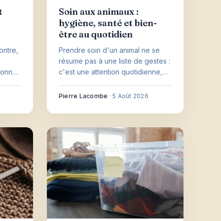
t
Soin aux animaux :
hygiène, santé et bien-
être au quotidien
ontre,
Prendre soin d'un animal ne se
s
résume pas à une liste de gestes :
donner
c'est une attention quotidienne,
er les
quelques entretiens d'hygiène
garder
simples, une prévention calée
Pierre Lacombe
·
5 Août 2026
avec le vétérinaire et le réflexe
de consulter au bon moment.