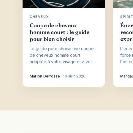
CHEVEUX
SPIRI
Coupe de cheveux
Énerg
homme court : le guide
reco
pour bien choisir
expr
Le guide pour choisir une coupe
L'éner
de cheveux homme court
force 
adaptée à votre visage et à vos
l'on c
cheveux, et la garder nette jour
vraime
après jour.
méfier
Marion Delfosse
·
10 Juin 2026
Margau