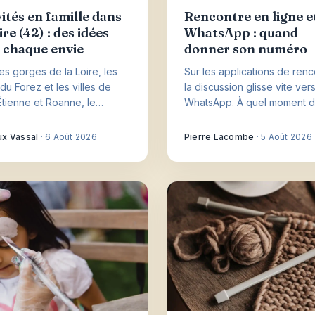
vités en famille dans
Rencontre en ligne e
ire (42) : des idées
WhatsApp : quand
 chaque envie
donner son numéro
les gorges de la Loire, les
Sur les applications de renc
du Forez et les villes de
la discussion glisse vite ver
Étienne et Roanne, le
WhatsApp. À quel moment 
tement ne manque pas
son numéro, comment repér
s pour sortir avec les
arnaques sentimentales et 
x Vassal
·
6 Août 2026
Pierre Lacombe
·
5 Août 2026
s. Reste à choisir selon leur
la main sur sa vie privée.
le temps qu'il fait.