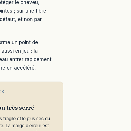
otéger le cheveu,
intes ; sur une fibre
défaut, et non par
forme un point de
aussi en jeu : la
l’eau entrer rapidement
che en accéléré.
4C
u très serré
s fragile et le plus sec du
e. La marge d’erreur est