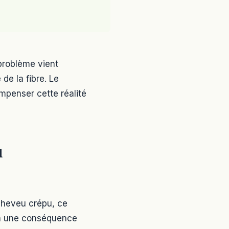
 problème vient
de la fibre. Le
ompenser cette réalité
u
 cheveu crépu, ce
re a une conséquence