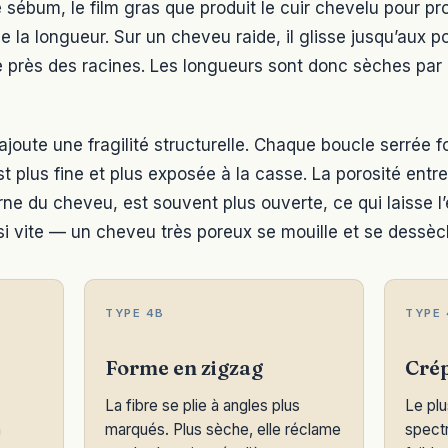
 sébum, le film gras que produit le cuir chevelu pour pr
 la longueur. Sur un cheveu raide, il glisse jusqu’aux po
ué près des racines. Les longueurs sont donc sèches par 
ajoute une fragilité structurelle. Chaque boucle serrée 
st plus fine et plus exposée à la casse. La porosité entre 
terne du cheveu, est souvent plus ouverte, ce qui laisse 
ssi vite — un cheveu très poreux se mouille et se dessè
TYPE 4B
TYPE 
Forme en zigzag
Crép
La fibre se plie à angles plus
Le plu
n
marqués. Plus sèche, elle réclame
spectr