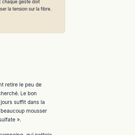
 : chaque geste doit
ser la tension sur la fibre.
t retire le peu de
cherché. Le bon
ours suffit dans la
ont beaucoup mousser
ulfate ».
shampoing, qui nettoie