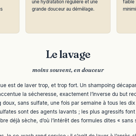
une hydratation régulière et une
faible
is
grande douceur au démêlage.
minimi
Le lavage
moins souvent, en douceur
due est de laver trop, et trop fort. Un shampoing décapan
accentue la sécheresse, exactement l’inverse du but re
doux, sans sulfate, une fois par semaine à tous les dix j
sulfates sont des agents lavants ; les plus agressifs f
re déjà sèche, d’où l’intérêt des formules dites « sans s
 le co-wash rend service : il s’agit de laver à l’après-