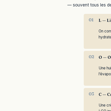
— souvent tous les de
L — Li
On comm
hydrate
O — Oi
Une hui
l’évapo
C — C
Une crè