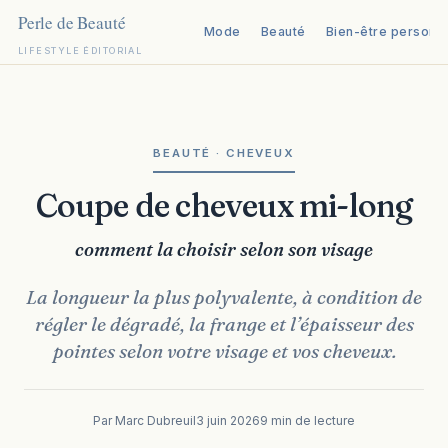
Mode
Beauté
Bien-être personn
LIFESTYLE ÉDITORIAL
Aller
au
contenu
BEAUTÉ · CHEVEUX
Coupe de cheveux mi-long
comment la choisir selon son visage
La longueur la plus polyvalente, à condition de
régler le dégradé, la frange et l’épaisseur des
pointes selon votre visage et vos cheveux.
Par Marc Dubreuil
3 juin 2026
9 min de lecture