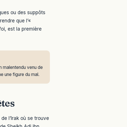
ques ou des suppôts
rendre que l’«
foi, est la première
 un malentendu venu de
e une figure du mal.
êtes
de l’Irak où se trouve
 de Sheikh Adi ibn