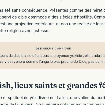
pas été sans conséquence. Présentés comme des héréti
t servi de cible commode à des siècles d’hostilité. Comp
est une projection extérieure, et non une réalité de leur 
tte religion avec justesse.
IDÉE REÇUE CORRIGÉE
eurs du diable » ne décrit pas la croyance yézidie : elle traduit
aws y est vénéré comme l’ange le plus proche de Dieu, pas comm
ish, lieux saints et grandes f
t spirituel du yézidisme est Lalish, une vallée du nord 
 sacré de la religion. On y vénère notamment le tombeau