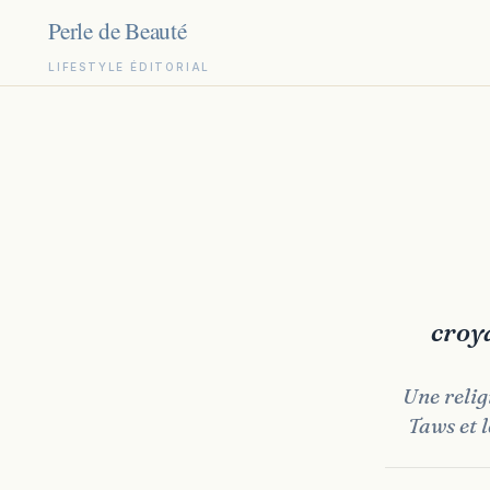
LIFESTYLE ÉDITORIAL
Aller
au
contenu
croya
Une relig
Taws et l