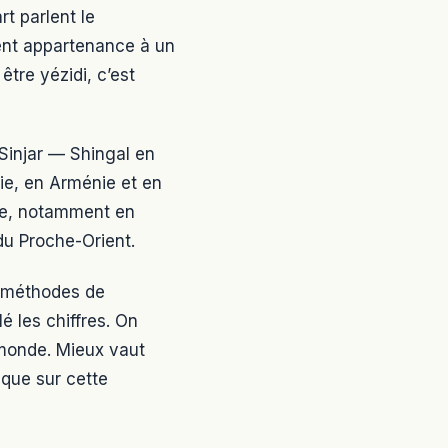
t parlent le
ment appartenance à un
tre yézidi, c’est
e Sinjar — Shingal en
uie, en Arménie et en
nte, notamment en
du Proche-Orient.
s méthodes de
é les chiffres. On
 monde. Mieux vaut
ique sur cette