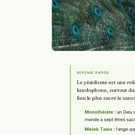
RÉPONSE RAPIDE
Le yézidisme est une re
kurdophone, surtout dans
lieu le plus sacré le sanc
Monothéiste
: un Dieu 
monde à sept êtres sac
Melek Taws
: l’ange-p