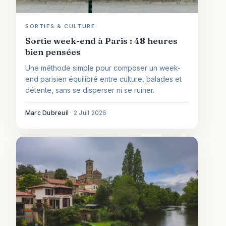
SORTIES & CULTURE
Sortie week-end à Paris : 48 heures
bien pensées
Une méthode simple pour composer un week-
end parisien équilibré entre culture, balades et
détente, sans se disperser ni se ruiner.
Marc Dubreuil
·
2 Juil 2026