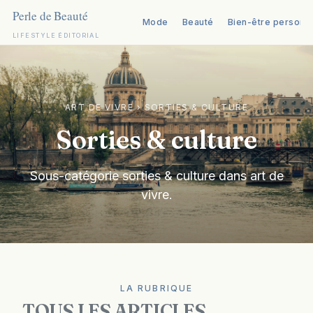
Mode
Beauté
Bien-être personn
LIFESTYLE ÉDITORIAL
Aller
au
contenu
ART DE VIVRE
›
SORTIES & CULTURE
Sorties & culture
Sous-catégorie sorties & culture dans art de
vivre.
LA RUBRIQUE
TOUS LES ARTICLES