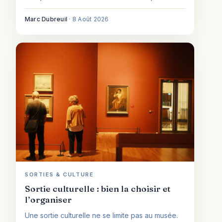
de Tenri réunit tout cela au cœur du 1er
arrondissement de Paris.
Marc Dubreuil
·
8 Août 2026
SORTIES & CULTURE
Sortie culturelle : bien la choisir et
l’organiser
Une sortie culturelle ne se limite pas au musée.