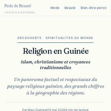
Mode
Beauté
Bien-être personn
LIFESTYLE ÉDITORIAL
Aller
au
contenu
DÉCOUVERTE · SPIRITUALITÉS DU MONDE
Religion en Guinée
islam, christianisme et croyances
traditionnelles
Un panorama factuel et respectueux du
paysage religieux guinéen, des grands chiffres
à la géographie des régions.
Par Marc Dubreuil
14 mai 2026
9 min de lecture