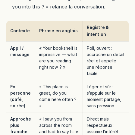
you into this ? » relance la conversation.
Registre &
Contexte
Phrase en anglais
intention
Appli /
« Your bookshelf is
Poli, ouvert :
message
impressive — what
accroche un détail
are you reading
réel et appelle
right now ? »
une réponse
facile.
En
« This place is
Léger et sûr :
personne
great, do you
s’appuie sur le
(café,
come here often ?
moment partagé,
soirée)
»
sans pression.
Approche
« I saw you from
Direct mais
plus
across the room
respectueux :
franche
and had to say hi. »
assume l’intérêt,