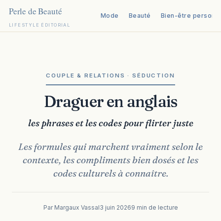
Mode
Beauté
Bien-être personn
LIFESTYLE ÉDITORIAL
Aller
au
contenu
COUPLE & RELATIONS · SÉDUCTION
Draguer en anglais
les phrases et les codes pour flirter juste
Les formules qui marchent vraiment selon le
contexte, les compliments bien dosés et les
codes culturels à connaître.
Par Margaux Vassal
3 juin 2026
9 min de lecture