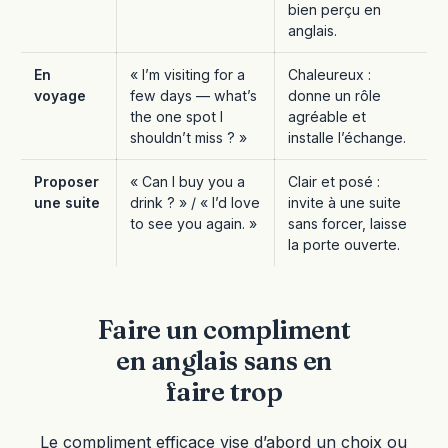
bien perçu en
anglais.
En
« I’m visiting for a
Chaleureux :
voyage
few days — what’s
donne un rôle
the one spot I
agréable et
shouldn’t miss ? »
installe l’échange.
Proposer
« Can I buy you a
Clair et posé :
une suite
drink ? » / « I’d love
invite à une suite
to see you again. »
sans forcer, laisse
la porte ouverte.
Faire un compliment
en anglais sans en
faire trop
Le compliment efficace vise d’abord un choix ou