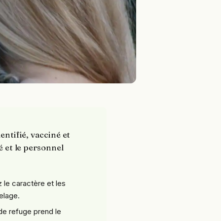
entifié, vacciné et
é et le personnel
z le caractère et les
elage.
de refuge prend le