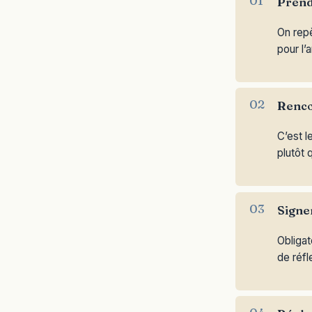
Prend
On repè
pour l’a
Renco
C’est l
plutôt 
Signe
Obligat
de réfl