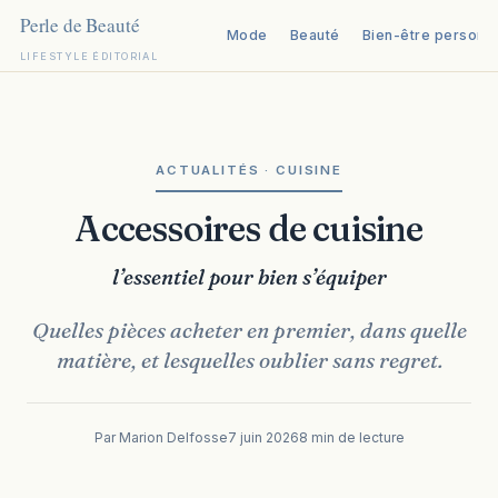
Mode
Beauté
Bien-être personn
LIFESTYLE ÉDITORIAL
Aller
au
contenu
ACTUALITÉS · CUISINE
Accessoires de cuisine
l’essentiel pour bien s’équiper
Quelles pièces acheter en premier, dans quelle
matière, et lesquelles oublier sans regret.
Par Marion Delfosse
7 juin 2026
8 min de lecture